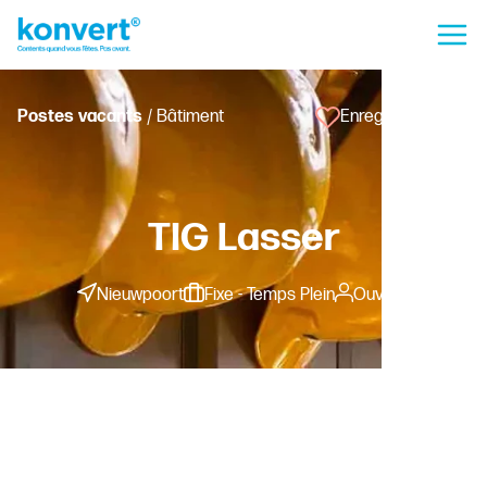
Postes vacants
/ Bâtiment
Enregistrer l'offre
TIG Lasser
Nieuwpoort
Fixe - Temps Plein
Ouvrier