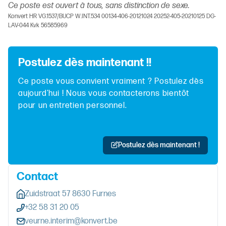
Ce poste est ouvert à tous, sans distinction de sexe.
Konvert HR VG.1537/BUCP W.INT.534 00134-406-20121024 20252-405-20210125 DG-
LAV-044 Kvk 56585969
Postulez dès maintenant !!
Ce poste vous convient vraiment ? Postulez dès
aujourd’hui ! Nous vous contacterons bientôt
pour un entretien personnel.
Postulez dès maintenant !
Contact
Zuidstraat 57 8630 Furnes
+32 58 31 20 05
veurne.interim@konvert.be