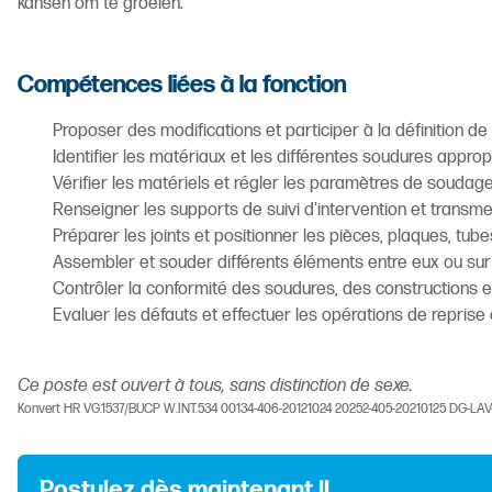
kansen om te groeien.
Compétences liées à la fonction
Proposer des modifications et participer à la définition 
Identifier les matériaux et les différentes soudures appropr
Vérifier les matériels et régler les paramètres de soudage (
Renseigner les supports de suivi d'intervention et transm
Préparer les joints et positionner les pièces, plaques, tube
Assembler et souder différents éléments entre eux ou sur
Contrôler la conformité des soudures, des constructions
Evaluer les défauts et effectuer les opérations de reprise ou
Ce poste est ouvert à tous, sans distinction de sexe.
Konvert HR VG.1537/BUCP W.INT.534 00134-406-20121024 20252-405-20210125 DG-LA
Postulez dès maintenant !!