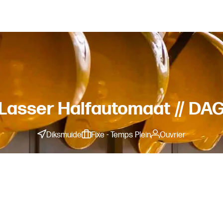
Lasser Halfautomaat // DA
Diksmuide
Fixe - Temps Plein
Ouvrier