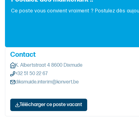
Ce poste vous convient vraiment ? Postulez dès aujour
Contact
K. Albertstraat 4 8600 Dixmude
+32 51 50 22 67
diksmuide.interim@konvert.be
Télécharger ce poste vacant