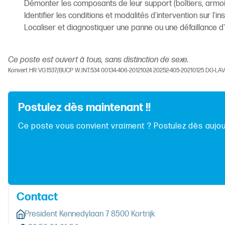
Démonter les composants de leur support (boîtiers, armoire
Identifier les conditions et modalités d'intervention sur l'in
Localiser et diagnostiquer une panne ou une défaillance d
Ce poste est ouvert à tous, sans distinction de sexe.
Konvert HR VG.1537/BUCP W.INT.534 00134-406-20121024 20252-405-20210125 DG-LA
Postulez dès maintenant !!
Ce poste vous convient vraiment ? Postulez dès aujour
Contact
President Kennedylaan 7 8500 Kortrijk