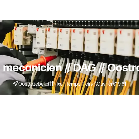
 mecanicien // DAG // Oost
Oostrozebeke
Fixe - Temps Plein
Ouvrier
€
19.61