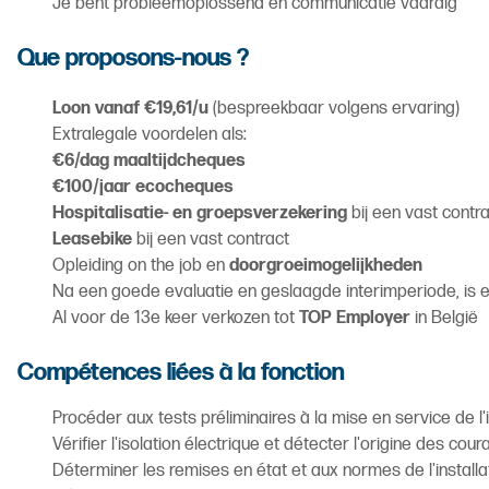
Je bent probleemoplossend en communicatie vaardig
Que proposons-nous ?
Loon vanaf €19,61/u
(bespreekbaar volgens ervaring)
Extralegale voordelen als:
€6/dag maaltijdcheques
€100/jaar ecocheques
Hospitalisatie- en groepsverzekering
bij een vast contr
Leasebike
bij een vast contract
Opleiding on the job en
doorgroeimogelijkheden
Na een goede evaluatie en geslaagde interimperiode, is er
Al voor de 13e keer verkozen tot
TOP Employer
in België
Compétences liées à la fonction
Procéder aux tests préliminaires à la mise en service de l'
Vérifier l'isolation électrique et détecter l'origine des cour
Déterminer les remises en état et aux normes de l'installa