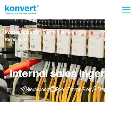
Postes vacants
/ Technique - services
Enregistrer
techniques
l'offre
Internal sales Ingenieur
Nieuwpoort
Fixe - Temps Plein
Employé