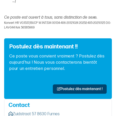
...)
Ce poste est ouvert à tous, sans distinction de sexe.
Konvert HR VG.1537/BUCP W.INT.534 00134-406-20121024 20252-405-20210125 DG-
LAV-044 Kvk 56585969
Postulez dès maintenant !!
Ce poste vous convient vraiment ? Postulez dès
aujourd’hui ! Nous vous contacterons bientôt
pour un entretien personnel.
Postulez dès maintenant !
Contact
Zuidstraat 57 8630 Furnes