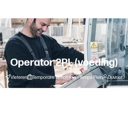
Operator 2PL (voeding)
Vleteren
Temporaire option fixe - Temps Plein
Ouvrier