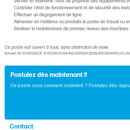
Vérifier et maintenir l'état de propreté des équipements (
Contrôler l'état de fonctionnement et de sécurité des ins
Effectuer un dégagement de ligne
Alimenter en matières ou produits le poste de travail ou e
Réaliser la maintenance de premier niveau des machines
Ce poste est ouvert à tous, sans distinction de sexe.
Konvert HR VG.1537/BUCP W.INT.534 00134-406-20121024 20252-405-20210125 DG-LA
Postulez dès maintenant !!
Ce poste vous convient vraiment ? Postulez dès aujour
Contact