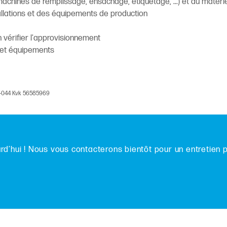
machines de remplissage, ensachage, étiquetage, ...) et du matéri
tallations et des équipements de production
n vérifier l'approvisionnement
 et équipements
V-044 Kvk 56585969
d’hui ! Nous vous contacterons bientôt pour un entretien 