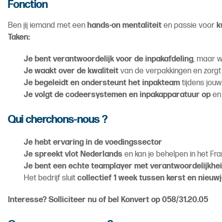
Fonction
Ben jij iemand met een
hands-on mentaliteit
en passie voor
k
Taken:
Je bent verantwoordelijk voor de inpakafdeling
, maar w
Je waakt over de kwaliteit
van de verpakkingen en zorgt
Je begeleidt en ondersteunt het inpakteam
tijdens jouw 
Je volgt de codeersystemen en inpakapparatuur op
en 
Qui cherchons-nous ?
Je hebt ervaring in de voedingssector
Je spreekt vlot Nederlands
en kan je behelpen in het Fr
Je bent een echte teamplayer met verantwoordelijkhe
Het bedrijf sluit
collectief 1 week tussen kerst en nieuw
Interesse? Solliciteer nu of bel Konvert op 058/31.20.05