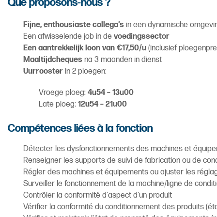
Que proposons-nous ?
Fijne, enthousiaste collega’s
in een dynamische omgevi
Een afwisselende job in de
voedingssector
Een aantrekkelijk loon van €17,50/u
(inclusief ploegenpr
Maaltijdcheques
na 3 maanden in dienst
Uurrooster
in 2 ploegen:
Vroege ploeg:
4u54 – 13u00
Late ploeg:
12u54 – 21u00
Compétences liées à la fonction
Détecter les dysfonctionnements des machines et équipeme
Renseigner les supports de suivi de fabrication ou de co
Régler des machines et équipements ou ajuster les réglages 
Surveiller le fonctionnement de la machine/ligne de condit
Contrôler la conformité d'aspect d'un produit
Vérifier la conformité du conditionnement des produits (étan