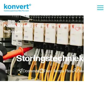
Postes vacants
/ Technique - services
Enregistrer
techniques
l'offre
Storingstechnieker
Oostende
Fixe - Temps Plein
Ouvrier