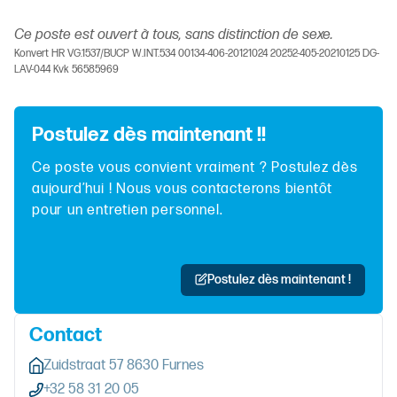
Ce poste est ouvert à tous, sans distinction de sexe.
Konvert HR VG.1537/BUCP W.INT.534 00134-406-20121024 20252-405-20210125 DG-
LAV-044 Kvk 56585969
Postulez dès maintenant !!
Ce poste vous convient vraiment ? Postulez dès
aujourd’hui ! Nous vous contacterons bientôt
pour un entretien personnel.
Postulez dès maintenant !
Contact
Zuidstraat 57 8630 Furnes
+32 58 31 20 05