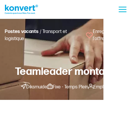
Postes vacants
/ Transport et
Enregistrer
logistique
l'offre
Teamleader montage
Diksmuide
Fixe - Temps Plein
Employé