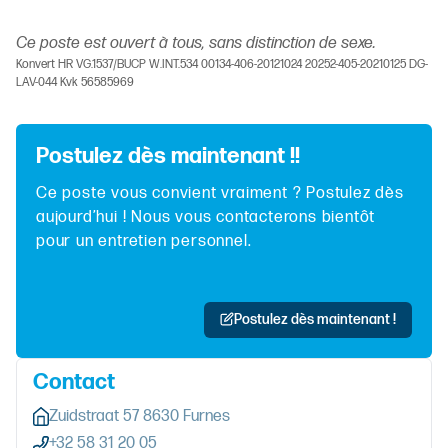
Ce poste est ouvert à tous, sans distinction de sexe.
Konvert HR VG.1537/BUCP W.INT.534 00134-406-20121024 20252-405-20210125 DG-
LAV-044 Kvk 56585969
Postulez dès maintenant !!
Ce poste vous convient vraiment ? Postulez dès
aujourd’hui ! Nous vous contacterons bientôt
pour un entretien personnel.
Postulez dès maintenant !
Contact
Zuidstraat 57 8630 Furnes
+32 58 31 20 05