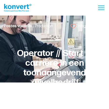
Postes vacants
/ Production
Enregistrer l'offre
Operator // Start je
carrière in een
toonaangevend
zuivelbedrijf
Moorslede
Fixe - Temps Plein
Ouvrier