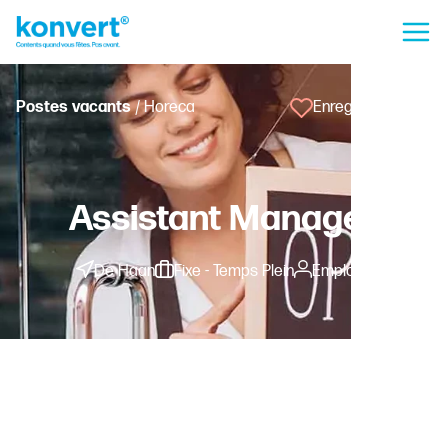
Postes vacants
/ Horeca
Enregistrer l'offre
Assistant Manager
De Haan
Fixe - Temps Plein
Employé