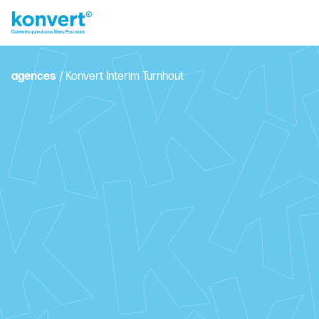
agences
/
Konvert Interim Turnhout
De Merodelei 95, 2300 Turnhout
+32 14 44 00 33
turnhout.interim@konvert.be
Planifiez votre entretien personnel