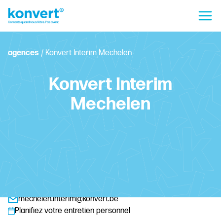
agences
/
Konvert Interim Mechelen
Konvert Interim
Mechelen
Hoogstraat 9, 2800 Malines
+32 15 43 17 90
mechelen.interim@konvert.be
Planifiez votre entretien personnel