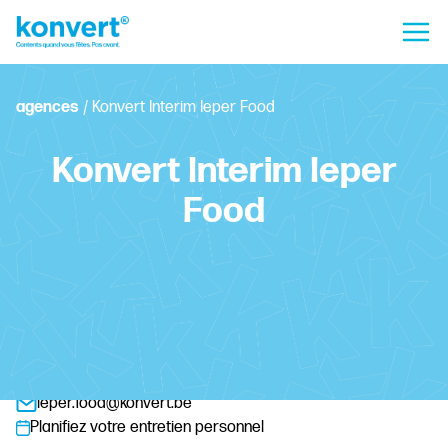
agences
/
Konvert Interim Ieper Food
Konvert Interim Ieper
Food
Colaertplein 15, 8900 Ypres
+32 57 48 63 28
ieper.food@konvert.be
Planifiez votre entretien personnel