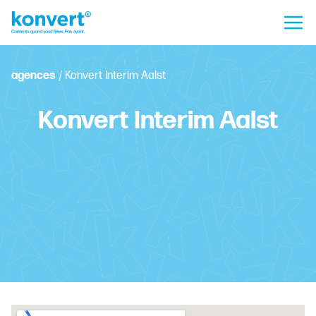
agences
/
Konvert Interim Aalst
Konvert Interim Aalst
Graanmarkt 7, 9300 Aalst
+32 53 70 42 22
aalst.interim@konvert.be
Planifiez votre entretien personnel