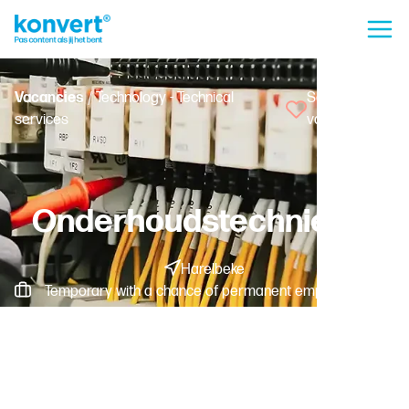
Vacancies
/ Technology - Technical
Save
services
vacancy
Onderhoudstechnieker
Harelbeke
Temporary with a chance of permanent employment -
Fulltime
Worker