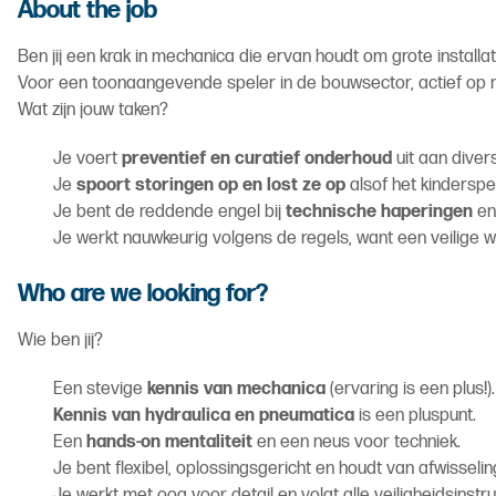
About the job
Ben jij een krak in mechanica die ervan houdt om grote install
Voor een toonaangevende speler in de bouwsector, actief op 
Wat zijn jouw taken?
Je voert
preventief en curatief onderhoud
uit aan diver
Je
spoort storingen op en lost ze op
alsof het kinderspel
Je bent de reddende engel bij
technische haperingen
en 
Je werkt nauwkeurig volgens de regels, want een veilige 
Who are we looking for?
Wie ben jij?
Een stevige
kennis van mechanica
(ervaring is een plus!).
Kennis van hydraulica en pneumatica
is een pluspunt.
Een
hands-on mentaliteit
en een neus voor techniek.
Je bent flexibel, oplossingsgericht en houdt van afwisselin
Je werkt met oog voor detail en volgt alle veiligheidsinstr