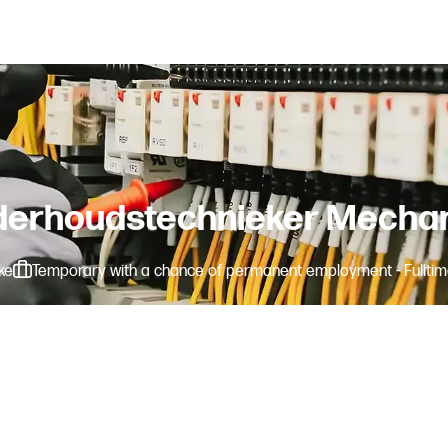
erhoudstechnieker Mecha
ke
Temporary with a chance of permanent employment - Fullti