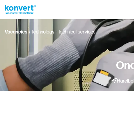
Vacancies
/ Technology - Technical services
Ond
Harelbe