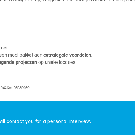
oei.
 een mooi pakket aan
extralegale voordelen.
dagende projecten
op unieke locaties
V-044 Kvk 56585969
will contact you for a personal interview.