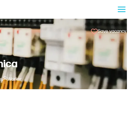
Save vacancy
nica
me
Worker