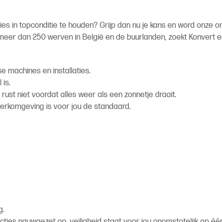
aties in topconditie te houden? Grijp dan nu je kans en word onze 
meer dan 250 werven in België en de buurlanden, zoekt Konvert 
se machines en installaties.
 is.
rust niet voordat alles weer als een zonnetje draait.
werkomgeving is voor jou de standaard.
g.
ucties nauwgezet op, veiligheid staat voor jou onomstotelijk op éé