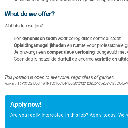
What do we offer?
Wat bieden we jou?
Een
dynamisch team
waar collegialiteit centraal staat.
Opleidingsmogelijkheden
en ruimte voor professionele gr
Je ontvangt een
competitieve verloning
, aangevuld met
Geen dag is hetzelfde dankzij de enorme
variatie en uit
This position is open to everyone, regardless of gender.
Konvert HR VG.1537/BUCP W.INT.534 00134-406-20121024 20252-405-20210125 DG-LA
Apply now!
Are you really interested in this job? Apply today. We 