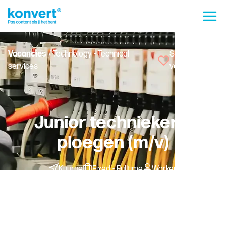
Vacancies
/ Technology - Technical
Save
services
vacancy
Junior technieker 2
ploegen (m/v)
Kuurne
Fixed - Fulltime
Worker