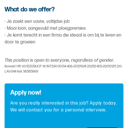
What do we offer?
- Je zoekt een vaste, voltijdse job
- Mooi loon, aangevuld met ploegpremies
- Je komt terecht in een firma die ideaal is om bij te leren en
door te groeien
This position is open to everyone, regardless of gender.
Konvert HR VG.1537/BUCP W.INT.534 00134-406-20121024 20252-405-20210125 DG-
LAV-044 Kvk 56585969
Apply now!
Are you really interested in this job? Apply today.
We will contact you for a personal interview.