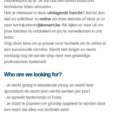
machinepark op je. Je zult dus een breed scala aan
technische taken uitvoeren.
Heb je interesse in deze
uitdagende functie
? Aarzel dan
niet en solliciteer nu
online
via onze website of stuur je cv
naar kortrijk.interim
@konvert.be
. We kijken er naar uit om
jouw talenten te ontdekken en jou te verwelkomen in ons
team.
Grijp deze kans om je passie voor techniek om te zetten in
een succesvolle carrière. Wacht niet langer en neem
vandaag nog de eerste stap naar een geweldige
professionele toekomst!
Who are we looking for?
- Je werkt graag in wisselende ploeg, en werkt heel
sporadisch de nacht (een viertal werken per jaar)
- Je spreekt Nederlands of Frans
- Je staat te popelen om grondig opgeleid te worden door
een team die alles van techniek weet