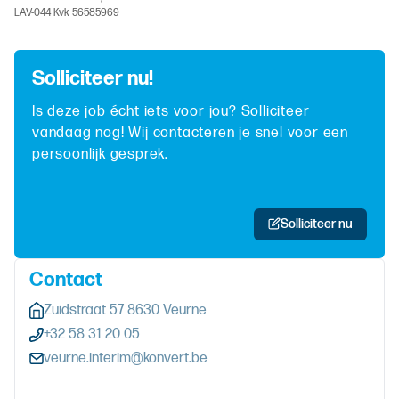
LAV-044 Kvk 56585969
Solliciteer nu!
Is deze job écht iets voor jou? Solliciteer
vandaag nog! Wij contacteren je snel voor een
persoonlijk gesprek.
Solliciteer nu
Contact
Zuidstraat 57 8630 Veurne
+32 58 31 20 05
veurne.interim@konvert.be