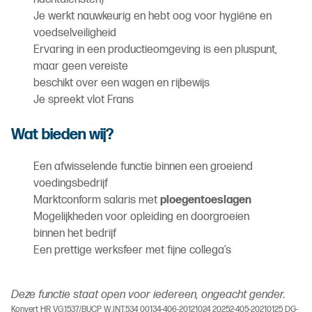
Je werkt nauwkeurig en hebt oog voor hygiëne en
voedselveiligheid
Ervaring in een productieomgeving is een pluspunt,
maar geen vereiste
beschikt over een wagen en rijbewijs
Je spreekt vlot Frans
Wat bieden wij?
Een afwisselende functie binnen een groeiend
voedingsbedrijf
Marktconform salaris met
ploegentoeslagen
Mogelijkheden voor opleiding en doorgroeien
binnen het bedrijf
Een prettige werksfeer met fijne collega’s
Deze functie staat open voor iedereen, ongeacht gender.
Konvert HR VG.1537/BUCP W.INT.534 00134-406-20121024 20252-405-20210125 DG-