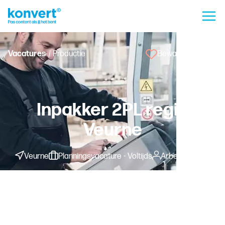
Vacatures
/ Productie
Bewaar vacature
Inpakker 2PL regio
Veurne
Veurne
Planningsvacature - Voltijds
Arbeider
€
17.17