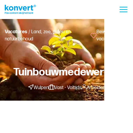
Vacatures
/ Land, zee, milieu en
Bewaar
natuurbehoud
vacature
Tuinbouwmedewerker
Wulpen
Vast - Voltijds
Arbeider