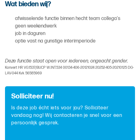
Wat bieden wij?
afwisselende functie binnen hecht team collega's
geen weekendwerk
job in daguren
optie vast na gunstige interimperiode
Deze functie staat open voor iedereen, ongeacht gender.
Konvert HR VG.1537/BUCP W.INT.534 00134-406-20121024 20252-405-20210125 DG-
LAV-044 Kvk 56585969
Solliciteer nu!
Is deze job écht iets voor jou? Solliciteer
vandaag nog! Wij contacteren je snel voor een
persoonlijk gesprek.