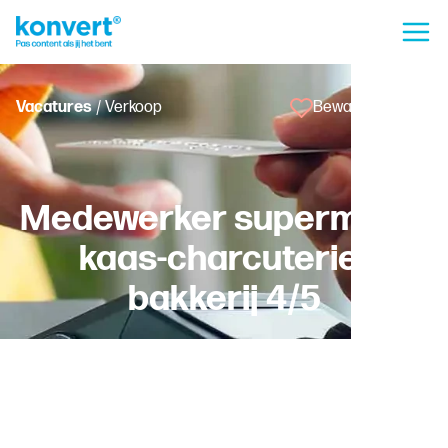
Vacatures
/ Verkoop
Bewaar vacature
Medewerker supermarkt
kaas-charcuterie-
bakkerij 4/5
Koksijde
Tijdelijk met kans op vast - Voltijds
Arbeider