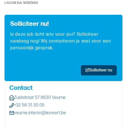
LAV-044 Kvk 56585969
Solliciteer nu!
Is deze job écht iets voor jou? Solliciteer
vandaag nog! Wij contacteren je snel voor een
persoonlijk gesprek.
Solliciteer nu
Contact
Zuidstraat 57 8630 Veurne
+32 58 31 20 05
veurne.interim@konvert.be