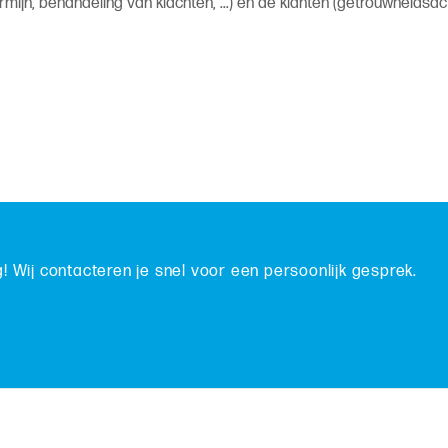
mijn, behandeling van klachten, ...) en de klanten (getrouwheidsa
g! Wij contacteren je snel voor een persoonlijk gesprek.