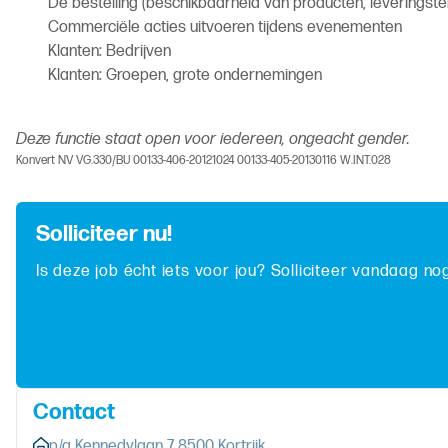
De bestelling (beschikbaarheid van producten, leveringster
Commerciële acties uitvoeren tijdens evenementen
Klanten: Bedrijven
Klanten: Groepen, grote ondernemingen
Deze functie staat open voor iedereen, ongeacht gender.
Konvert NV VG.330/BU 00133-406-20121024 00133-405-20130116 W.INT.028
Solliciteer nu!
Is deze job écht iets voor jou? Solliciteer vandaag no
Contact
p/a Kennedylaan 7 8500 Kortrijk