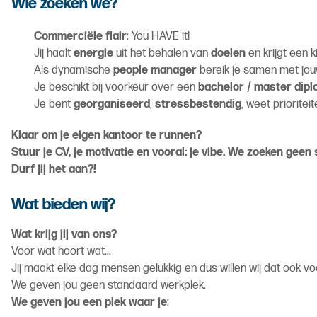
Wie zoeken we?
Commerciële flair
: You HAVE it!
Jij haalt
energie
uit het behalen van
doelen
en krijgt een 
Als dynamische
people manager
bereik je samen met jou
Je beschikt bij voorkeur over een
bachelor / master dip
Je bent
georganiseerd
,
stressbestendig
, weet prioritei
Klaar om je eigen kantoor te runnen?
Stuur je CV, je motivatie en vooral: je vibe. We zoeken ge
Durf jij het aan?
!
Wat bieden wij?
Wat krijg jij van ons?
Voor wat hoort wat...
Jij maakt elke dag mensen gelukkig en dus willen wij dat ook vo
We geven jou geen standaard werkplek.
We geven jou een plek waar je
: