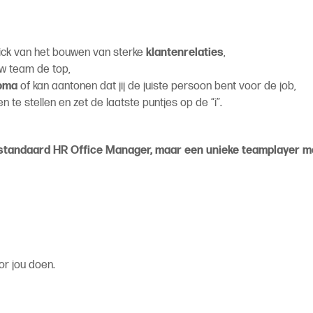
kick van het bouwen van sterke
klantenrelaties
,
w team de top,
loma
of kan aantonen dat jij de juiste persoon bent voor de job,
ten te stellen en zet de laatste puntjes op de “i”.
en standaard HR Office Manager, maar een unieke teamplayer me
or jou doen.