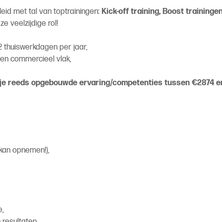
eid met tal van toptrainingen:
Kick-off training, Boost trainin
e veelzijdige rol!
 thuiswerkdagen per jaar,
en commercieel vlak,
n je reeds opgebouwde ervaring/competenties tussen €2874 e
 kan opnemen!),
e,
n resultaten