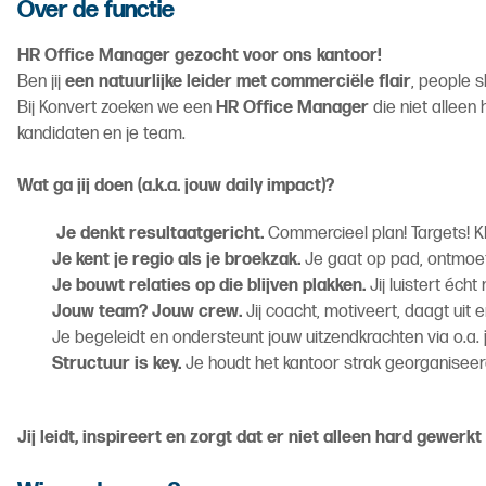
Over de functie
HR Office Manager gezocht voor ons kantoor!
Ben jij
een natuurlijke leider met commerciële flair
, people s
Bij Konvert zoeken we een
HR
Office Manager
die niet alleen
kandidaten en je team.
Wat ga jij doen (a.k.a. jouw daily impact)?
Je denkt resultaatgericht.
Commercieel plan! Targets! KPI’
Je kent je regio als je broekzak.
Je gaat op pad, ontmoet
Je bouwt relaties op die blijven plakken.
Jij luistert éch
Jouw team? Jouw crew.
Jij coacht, motiveert, daagt uit e
Je begeleidt en ondersteunt jouw uitzendkrachten via o.a.
Structuur is key.
Je houdt het kantoor strak georganiseerd
Jij leidt, inspireert en zorgt dat er niet alleen hard gewerk