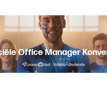
ële Office Manager Konve
Leuven
Vast - Voltijds
Bediende