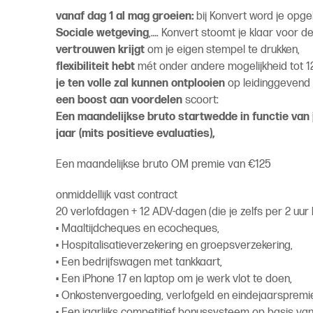
vanaf dag 1 al mag groeien:
bij Konvert word je opgel
Sociale wetgeving
,…. Konvert stoomt je klaar voor dez
vertrouwen krijgt
om je eigen stempel te drukken,
flexibiliteit hebt
mét onder andere mogelijkheid tot 12
je ten volle zal kunnen ontplooien
op leidinggevend 
een boost aan voordelen
scoort:
Een maandelijkse bruto startwedde in functie va
jaar (mits positieve evaluaties),
Een maandelijkse bruto OM premie van €125
onmiddellijk vast contract
20 verlofdagen + 12 ADV-dagen (die je zelfs per 2 uur
• Maaltijdcheques en ecocheques,
• Hospitalisatieverzekering en groepsverzekering,
• Een bedrijfswagen met tankkaart,
• Een iPhone 17 en laptop om je werk vlot te doen,
• Onkostenvergoeding, verlofgeld en eindejaarspremi
• Een jaarlijks competitief bonussysteem op basis va