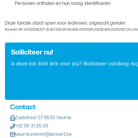
Personen onthalen en hun vraag identificeren
Deze functie staat open voor iedereen, ongeacht gender.
Konvert HR VG.1537/BUCP W.INT.534 00134-406-20121024 20252-405-20210125 DG-LA
Solliciteer nu!
Is deze job écht iets voor jou? Solliciteer vandaag no
Contact
Zuidstraat 57 8630 Veurne
+32 58 31 20 05
veurne.interim@konvert.be