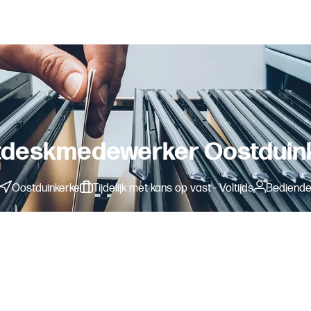
tdeskmedewerker Oostduin
Oostduinkerke
Tijdelijk met kans op vast - Voltijds
Bediend