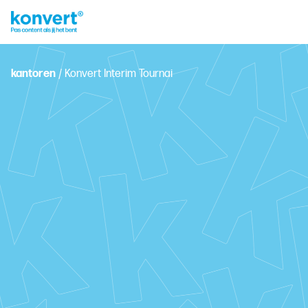
kantoren
/
Konvert Interim Tournai
Rue Royale 36, 7500 Tournai
+32 69 87 50 91
tournai.interim@konvert.be
Plan je persoonlijk gesprek