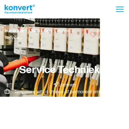
Vacancies
/ Technology - Technical
Save
services
vacancy
Service Technieker
Lummen
Temporary with a chance of permanent employment -
Fulltime
Worker