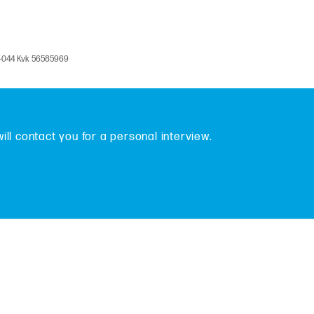
V-044 Kvk 56585969
will contact you for a personal interview.