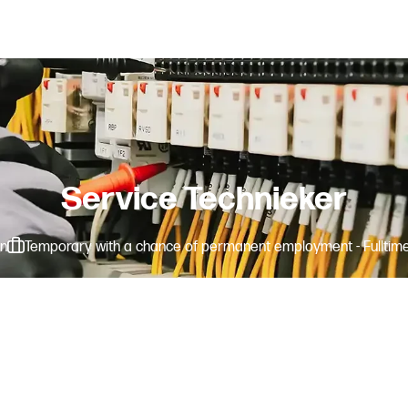
Service Technieker
n
Temporary with a chance of permanent employment - Fulltim