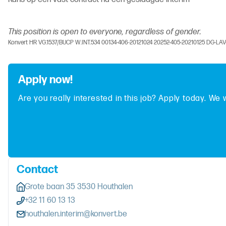
This position is open to everyone, regardless of gender.
Konvert HR VG.1537/BUCP W.INT.534 00134-406-20121024 20252-405-20210125 DG-LA
Apply now!
Are you really interested in this job? Apply today. We 
Contact
Grote baan 35 3530 Houthalen
+32 11 60 13 13
houthalen.interim@konvert.be