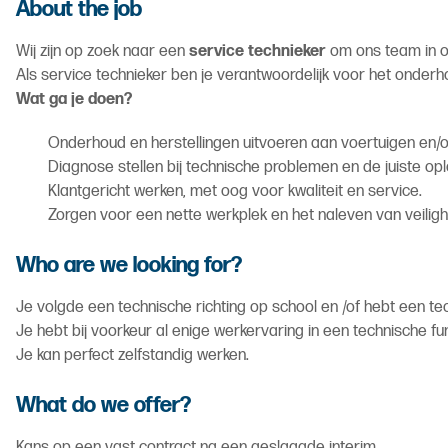
About the job
Wij zijn op zoek naar een
service technieker
om ons team in on
Als service technieker ben je verantwoordelijk voor het onderho
Wat ga je doen?
Onderhoud en herstellingen uitvoeren aan voertuigen en/
Diagnose stellen bij technische problemen en de juiste op
Klantgericht werken, met oog voor kwaliteit en service.
Zorgen voor een nette werkplek en het naleven van veiligh
Who are we looking for?
Je volgde een technische richting op school en /of hebt een te
Je hebt bij voorkeur al enige werkervaring in een technische fun
Je kan perfect zelfstandig werken.
What do we offer?
Kans op een vast contract na een geslaagde interim