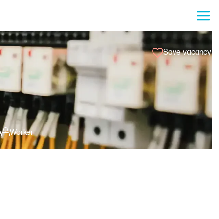
Save vacancy
e
Worker