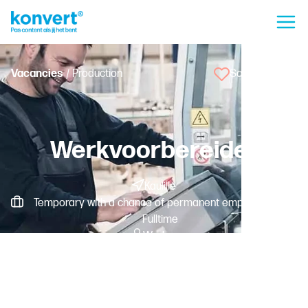
Vacancies
/ Production
Save vacancy
Werkvoorbereider
Kaulille
Temporary with a chance of permanent employment -
Fulltime
Worker