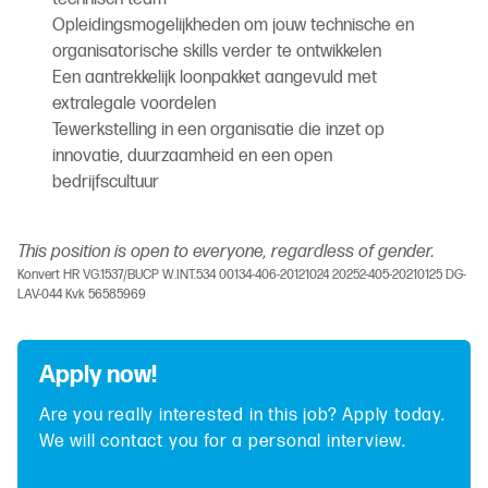
Opleidingsmogelijkheden om jouw technische en
organisatorische skills verder te ontwikkelen
Een aantrekkelijk loonpakket aangevuld met
extralegale voordelen
Tewerkstelling in een organisatie die inzet op
innovatie, duurzaamheid en een open
bedrijfscultuur
This position is open to everyone, regardless of gender.
Konvert HR VG.1537/BUCP W.INT.534 00134-406-20121024 20252-405-20210125 DG-
LAV-044 Kvk 56585969
Apply now!
Are you really interested in this job? Apply today.
We will contact you for a personal interview.