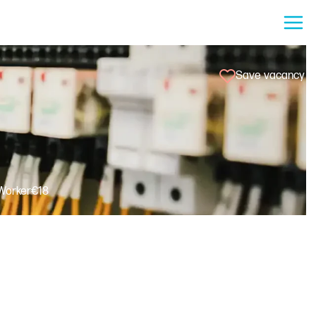
Save vacancy
Worker
€
18