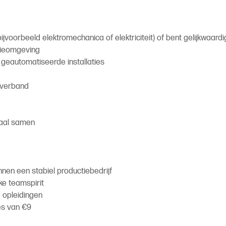
ijvoorbeeld elektromechanica of elektriciteit) of bent gelijkwaard
ctieomgeving
 geautomatiseerde installaties
mverband
iaal samen
nnen een stabiel productiebedrijf
e teamspirit
e opleidingen
es van €9