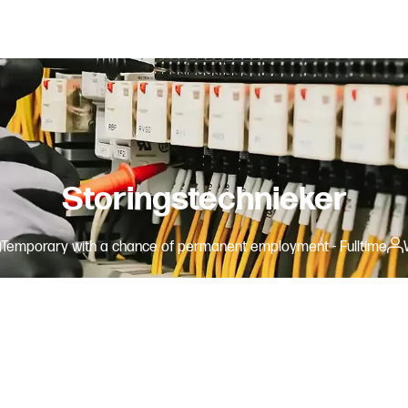
Storingstechnieker
Temporary with a chance of permanent employment - Fulltime