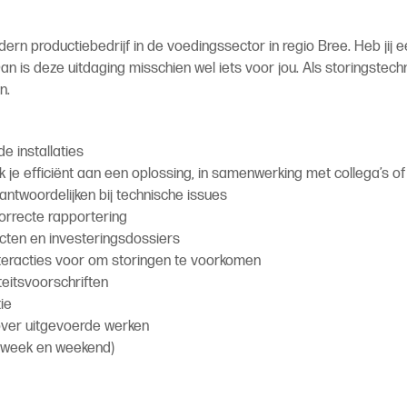
rn productiebedrijf in de voedingssector in regio Bree. Heb jij ee
an is deze uitdaging misschien wel iets voor jou. Als storingstech
n.
e installaties
k je efficiënt aan een oplossing, in samenwerking met collega’s o
ntwoordelijken bij technische issues
correcte rapportering
ecten en investeringsdossiers
eteracties voor om storingen te voorkomen
teitsvoorschriften
ie
 over uitgevoerde werken
 (week en weekend)