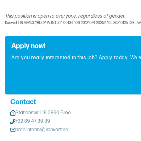
This position is open to everyone, regardless of gender.
Konvert HR VG.1537/BUCP W.INT.534 00134-406-20121024 20252-405-20210125 DG-LA
Apply now!
Are you really interested in this job? Apply today. We 
Contact
Stationswal 18 3960 Bree
+32 89 47 39 39
bree.interim@konvert.be