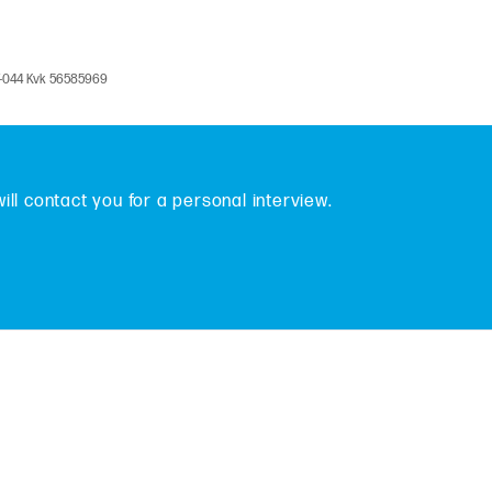
V-044 Kvk 56585969
will contact you for a personal interview.