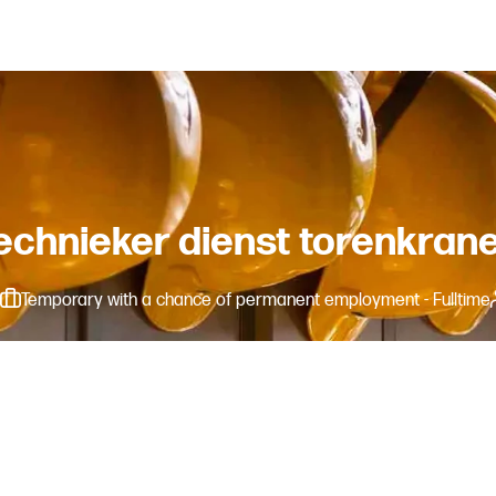
echnieker dienst torenkran
Temporary with a chance of permanent employment - Fulltime