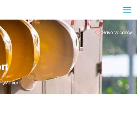
Save vacancy
en
Worker