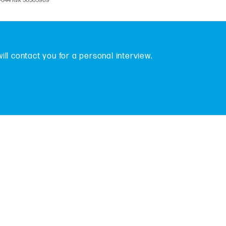
V-044 Kvk 56585969
will contact you for a personal interview.