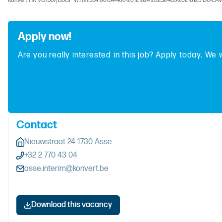
Konvert HR VG.1537/BUCP W.INT.534 00134-406-20121024 20252-405-20210125 DG-LA
Apply now!
Are you really interested in this job? Apply today. We 
Contact
Nieuwstraat 24 1730 Asse
+32 2 770 43 04
asse.interim@konvert.be
Download this vacancy