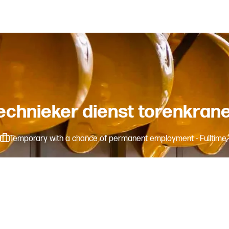
echnieker dienst torenkran
Temporary with a chance of permanent employment - Fulltime