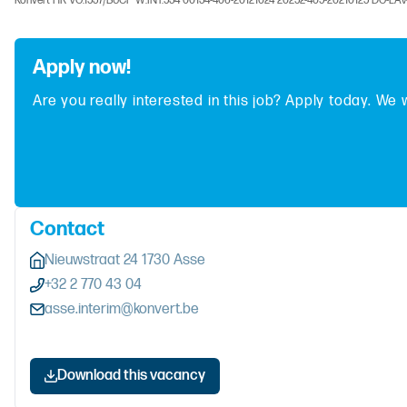
Konvert HR VG.1537/BUCP W.INT.534 00134-406-20121024 20252-405-20210125 DG-LA
Apply now!
Are you really interested in this job? Apply today. We 
Contact
Nieuwstraat 24 1730 Asse
+32 2 770 43 04
asse.interim@konvert.be
Download this vacancy