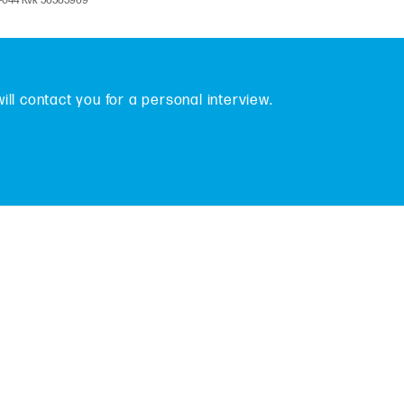
V-044 Kvk 56585969
will contact you for a personal interview.