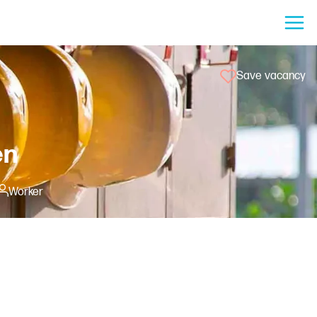
Save vacancy
en
Worker