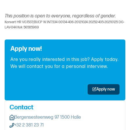
This position is open to everyone, regardless of gender.
Konvert HR VG.1537/BUCP W.INT.534 00134-406-20121024 20252-405-20210125 DG-
LAV-044 Kvk 56585969
Apply now!
Are you really interested in this job? Apply today.
We will contact you for a personal interview.
Apply now
Contact
Bergensesteenweg 97 1500 Halle
+32 2 381 23 71