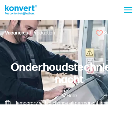
Vacancies
/ Production
Save vacancy
Onderhoudstechnieker
nacht
Halle
Temporary with a chance of permanent employment -
Fulltime
Worker