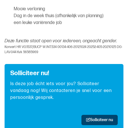
Mooie verloning
Dag in de week thuis (afhankelijk van planning)
een leuke variërende job
Deze functie staat open voor iedereen, ongeacht gender.
Konvert HR VG.1537/BUCP W.INT.534 00134-406-20121024 20252-405-20210125 DG-
LAV-044 Kvk 56585969
Solliciteer nu!
Is deze job écht iets voor jou? Solliciteer
vandaag nog! Wij contacteren je snel voor een
persoonlijk gesprek.
Solliciteer nu