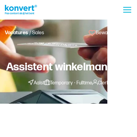
Vacatures
/ Sales
Bewaar vacature
Assistent winkelmanager
Aalst
Temporary - Fulltime
Clerk