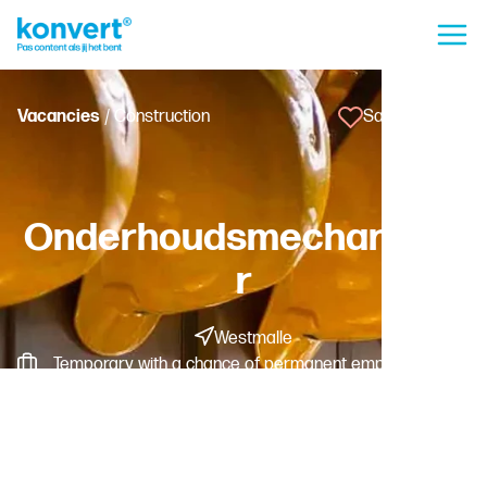
Vacancies
/ Construction
Save vacancy
Onderhoudsmechanieke
r
Westmalle
Temporary with a chance of permanent employment -
Fulltime
Worker