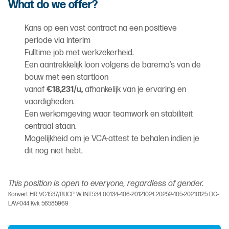
What do we offer?
Kans op een vast contract na een positieve
periode via interim
Fulltime job met werkzekerheid.
Een aantrekkelijk loon volgens de barema’s van de
bouw met een startloon
vanaf
€18,231/u,
afhankelijk van je ervaring en
vaardigheden.
Een werkomgeving waar teamwork en stabiliteit
centraal staan.
Mogelijkheid om je VCA-attest te behalen indien je
dit nog niet hebt.
This position is open to everyone, regardless of gender.
Konvert HR VG.1537/BUCP W.INT.534 00134-406-20121024 20252-405-20210125 DG-
LAV-044 Kvk 56585969