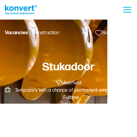
Vacancies
/ Construction
Save vacancy
Stukadoor
Meerhout
Temporary with a chance of permanent employment -
Fulltime
Worker