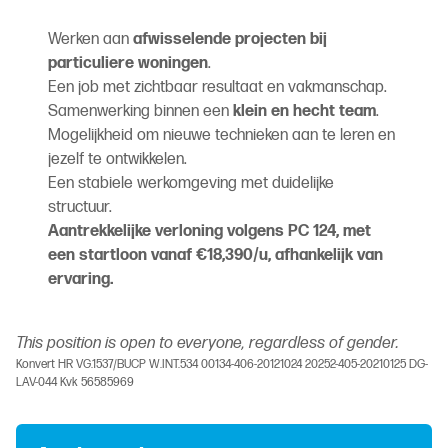
Werken aan
afwisselende projecten bij
particuliere woningen
.
Een job met zichtbaar resultaat en vakmanschap.
Samenwerking binnen een
klein en hecht team
.
Mogelijkheid om nieuwe technieken aan te leren en
jezelf te ontwikkelen.
Een stabiele werkomgeving met duidelijke
structuur.
Aantrekkelijke verloning volgens PC 124, met
een startloon vanaf €18,390/u, afhankelijk van
ervaring.
This position is open to everyone, regardless of gender.
Konvert HR VG.1537/BUCP W.INT.534 00134-406-20121024 20252-405-20210125 DG-
LAV-044 Kvk 56585969