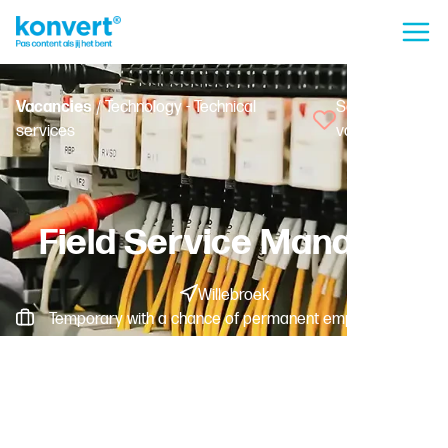
Vacancies
/ Technology - Technical
Save
services
vacancy
Field Service Manager
Willebroek
Temporary with a chance of permanent employment -
Fulltime
Worker