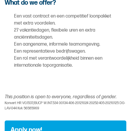
What do we offer?
Een vast contract en een competitief loonpakket
met extra voordelen.
27 vakantiedagen, flexibele uren en extra
anciënniteitsdagen.
Een aangename, informele teamomgeving.
Een representatieve bedrijfswagen.
Een rol met verantwoordelijkheid binnen een
internationale toporganisatie.
This position is open to everyone, regardless of gender.
Konvert HR VG.1537/BUCP W.INT.534 00134-406-20121024 20252-405-20210125 DG-
LAV-044 Kvk 56585969
Apply now!