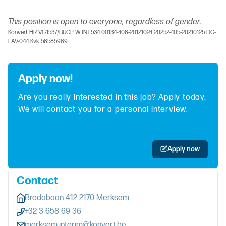
This position is open to everyone, regardless of gender.
Konvert HR VG.1537/BUCP W.INT.534 00134-406-20121024 20252-405-20210125 DG-
LAV-044 Kvk 56585969
Apply now!
Are you really interested in this job? Apply today.
We will contact you for a personal interview.
Apply now
Contact
Bredabaan 412 2170 Merksem
+32 3 658 69 36
merksem.interim@konvert.be