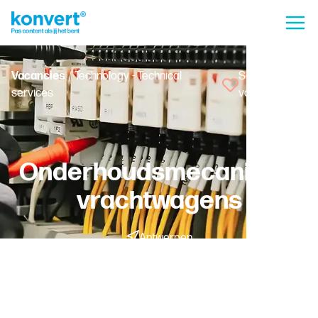
Vacancies
/ Technology - Technical
Save
services
vacancy
Onderhoudsmecanicien
vrachtwagens
Antwerpen
Temporary with a chance of permanent employment -
Fulltime
Worker