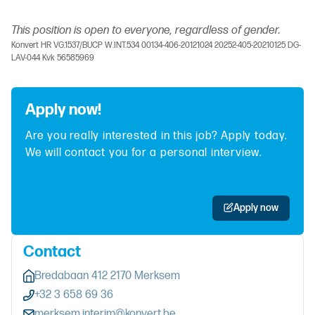
This position is open to everyone, regardless of gender.
Konvert HR VG.1537/BUCP W.INT.534 00134-406-20121024 20252-405-20210125 DG-
LAV-044 Kvk 56585969
Apply now!
Are you really interested in this job? Apply today.
We will contact you for a personal interview.
Apply now
Contact
Bredabaan 412 2170 Merksem
+32 3 658 69 36
merksem.interim@konvert.be