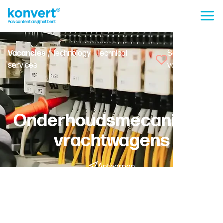
Vacancies
/ Technology - Technical
Save
services
vacancy
Onderhoudsmecanicien
vrachtwagens
Antwerpen
Temporary with a chance of permanent employment -
Fulltime
Worker