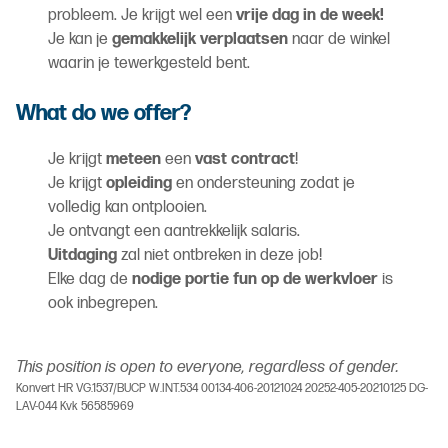
probleem. Je krijgt wel een
vrije dag in de week!
Je kan je
gemakkelijk
verplaatsen
naar de winkel
waarin je tewerkgesteld bent.
What do we offer?
Je krijgt
meteen
een
vast contract
!
Je krijgt
opleiding
en ondersteuning zodat je
volledig kan ontplooien.
Je ontvangt een aantrekkelijk salaris.
Uitdaging
zal niet ontbreken in deze job!
Elke dag de
nodige portie fun op de werkvloer
is
ook inbegrepen.
This position is open to everyone, regardless of gender.
Konvert HR VG.1537/BUCP W.INT.534 00134-406-20121024 20252-405-20210125 DG-
LAV-044 Kvk 56585969