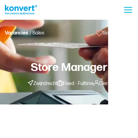
Vacancies
/ Sales
Save vacancy
Store Manager
Zwijndrecht
Fixed - Fulltime
Clerk