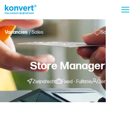
Vacancies
/ Sales
Save vacancy
Store Manager
Zwijndrecht
Fixed - Fulltime
Clerk