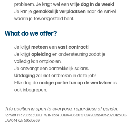
probleem. Je krijgt wel een
vrije dag in de week!
Je kan je
gemakkelijk
verplaatsen
naar de winkel
waarin je tewerkgesteld bent.
What do we offer?
Je krijgt
meteen
een
vast contract
!
Je krijgt
opleiding
en ondersteuning zodat je
volledig kan ontplooien.
Je ontvangt een aantrekkelijk salaris.
Uitdaging
zal niet ontbreken in deze job!
Elke dag de
nodige portie fun op de werkvloer
is
ook inbegrepen.
This position is open to everyone, regardless of gender.
Konvert HR VG.1537/BUCP W.INT.534 00134-406-20121024 20252-405-20210125 DG-
LAV-044 Kvk 56585969