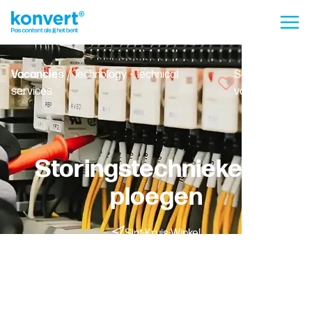
Vacancies
/ Technology - Technical
Save
services
vacancy
Storingstechnieker- 3
ploegen
Sint-Kruis-Winkel
Temporary with a chance of permanent employment -
Fulltime
Worker