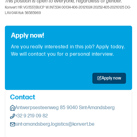
This position is open to everyone, regardless of gender.
Konvert HR VG.1537/BUCP W.INT.534 00134-406-20121024 20252-405-20210125 DG-
LAV-044 Kvk 56585969
Apply now!
Are you really interested in this job? Apply today.
We will contact you for a personal interview.
Apply now
Contact
Antwerpsesteenweg 85 9040 Sint-Amandsberg
+32 9 219 09 82
sint-amandsberg.logistics@konvert.be