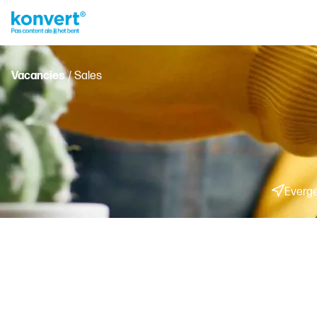
Vacancies
/ Sales
Everg