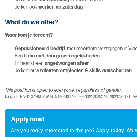
Je kan ook
werken op zaterdag
What do we offer?
Waar kom je terecht?
Gepassioneerd bedrijf,
met meerdere vestigingen in Vla
Een firma met
doorgroeimogelijkheden
Er heerst een
ongedwongen sfeer
Je kan jouw
talenten ontplooien & skills aanscherpen
This position is open to everyone, regardless of gender.
Konvert HR VG.1537/BUCP W.INT.534 00134-406-20121024 20252-405-20210125 DG-LA
Apply now!
Are you really interested in this job? Apply today. We 