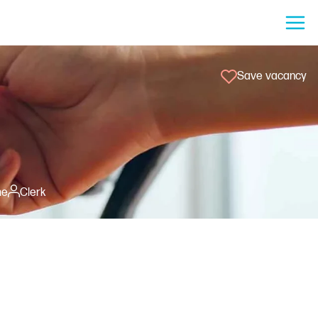
Save vacancy
me
Clerk