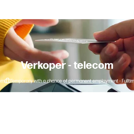
Verkoper - telecom
em
Temporary with a chance of permanent employment - Fullti