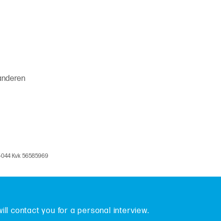
anderen
V-044 Kvk 56585969
will contact you for a personal interview.