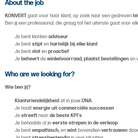
About the job
KONVERT
gaat voor haar klant, op zoek naar een gedreven
te
Ben jij een professional, die graag tot het uiterste gaat voor 
Je bent klanten
adviseur
Je bent
stipt
en
hartelijk bij elke klant
Je bent
vlot
en
proactief
Je
beheert
de
winkelvoorraad, plaatst bestellingen
en v
Who are we looking for?
Wie ben jij?
Klantvriendelijkheid
zit in jouw
DNA
Je haalt
energie uit commerciële successen
Je
streeft
naar
de beste KPI's
Je behaalde al je
eerste strepen in de verkoop
Je bent
empathisch,
en
wint
bovendien
vertrouwen
door
Je bent
stressbestendig
in veel situaties