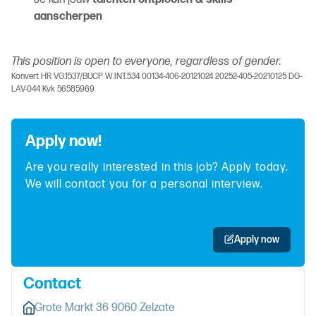
aanscherpen
This position is open to everyone, regardless of gender.
Konvert HR VG.1537/BUCP W.INT.534 00134-406-20121024 20252-405-20210125 DG-
LAV-044 Kvk 56585969
Apply now!
Are you really interested in this job? Apply today.
We will contact you for a personal interview.
Apply now
Contact
Grote Markt 36 9060 Zelzate