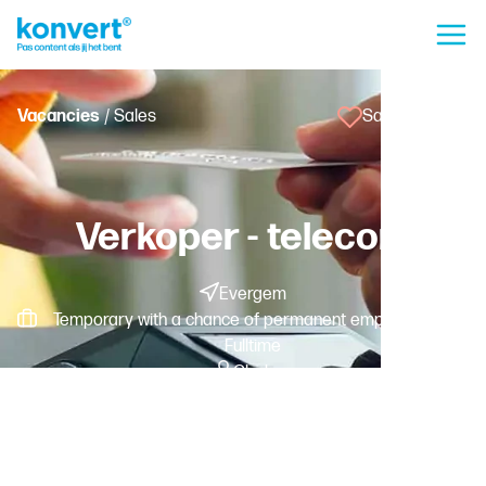
Vacancies
/ Sales
Save vacancy
Verkoper - telecom
Evergem
Temporary with a chance of permanent employment -
Fulltime
Clerk