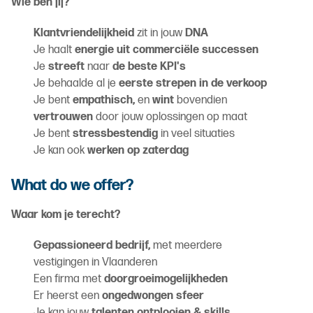
Wie ben jij?
Klantvriendelijkheid
zit in jouw
DNA
Je haalt
energie uit commerciële successen
Je
streeft
naar
de beste KPI's
Je behaalde al je
eerste strepen in de verkoop
Je bent
empathisch,
en
wint
bovendien
vertrouwen
door jouw oplossingen op maat
Je bent
stressbestendig
in veel situaties
Je kan ook
werken op zaterdag
What do we offer?
Waar kom je terecht?
Gepassioneerd bedrijf,
met meerdere
vestigingen in Vlaanderen
Een firma met
doorgroeimogelijkheden
Er heerst een
ongedwongen sfeer
Je kan jouw
talenten ontplooien & skills