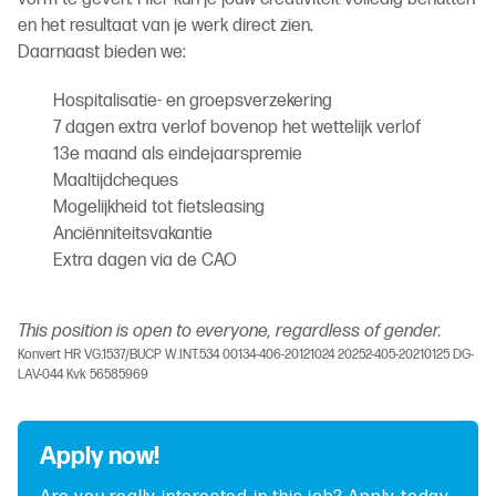
en het resultaat van je werk direct zien.
Daarnaast bieden we:
Hospitalisatie- en groepsverzekering
7 dagen extra verlof bovenop het wettelijk verlof
13e maand als eindejaarspremie
Maaltijdcheques
Mogelijkheid tot fietsleasing
Anciënniteitsvakantie
Extra dagen via de CAO
This position is open to everyone, regardless of gender.
Konvert HR VG.1537/BUCP W.INT.534 00134-406-20121024 20252-405-20210125 DG-
LAV-044 Kvk 56585969
Apply now!