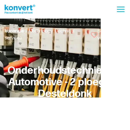
Vacancies
/ Technology - Technical
Save
services
vacancy
Onderhoudstechnieker -
Automotive - 2 ploegen -
Desteldonk
Desteldonk
Temporary with a chance of permanent employment -
Fulltime
Worker