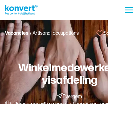
Vacancies
/ Artisanal occupations
Save vacancy
Winkelmedewerker -
visafdeling
Evergem
Temporary with a chance of permanent employment -
Fulltime
Worker