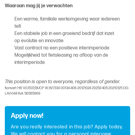
Waaraan mag jij je verwachten
Een warme, familiale werkomgeving waar iedereen
telt
Een stabiele job in een groeiend bedrijf dat inzet
op evolutie en innovatie
Vast contract na een positieve interimperiode
Mogelijkheid tot fietsleasing na afloop van de
interimperiode
This position is open to everyone, regardless of gender.
Konvert HR VG.1537/BUCP W.INT.534 00134-406-20121024 20252-405-20210125 DG-
LAV-044 Kvk 56585969
Apply now!
Are you really interested in this job? Apply today.
We will contact you for a personal interview.