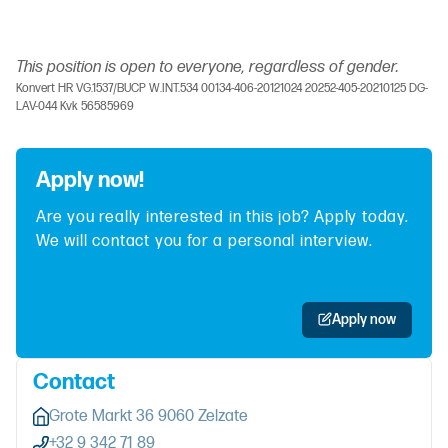
This position is open to everyone, regardless of gender.
Konvert HR VG.1537/BUCP W.INT.534 00134-406-20121024 20252-405-20210125 DG-
LAV-044 Kvk 56585969
Apply now!
Are you really interested in this job? Apply today.
We will contact you for a personal interview.
Apply now
Contact
Grote Markt 36 9060 Zelzate
+32 9 342 71 89