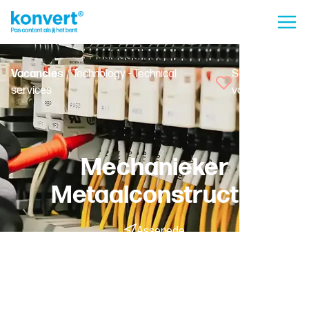
Vacancies
/ Technology - Technical
Save
services
vacancy
Mechanieker
Metaalconstructie
Assenede
Temporary with a chance of permanent employment -
Fulltime
Worker