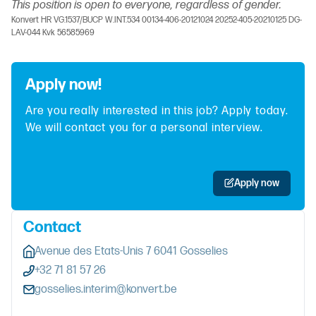
This position is open to everyone, regardless of gender.
Konvert HR VG.1537/BUCP W.INT.534 00134-406-20121024 20252-405-20210125 DG-
LAV-044 Kvk 56585969
Apply now!
Are you really interested in this job? Apply today.
We will contact you for a personal interview.
Apply now
Contact
Avenue des Etats-Unis 7 6041 Gosselies
+32 71 81 57 26
gosselies.interim@konvert.be