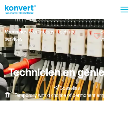
Vacancies
/ Technology - Technical
Save
services
vacancy
Technicien en génie civil
Gosselies
Temporary with a chance of permanent employment -
Fulltime
Worker