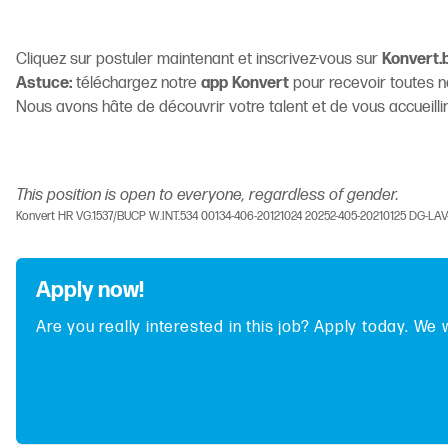
Cliquez sur postuler maintenant et inscrivez-vous sur
Konvert.
Astuce:
téléchargez notre
app Konvert
pour recevoir toutes no
Nous avons hâte de découvrir votre talent et de vous accueilli
This position is open to everyone, regardless of gender.
Konvert HR VG.1537/BUCP W.INT.534 00134-406-20121024 20252-405-20210125 DG-LA
Apply now!
Are you really interested in this job? Apply today. We 