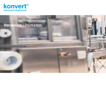
Vacancies
/ Production
Thulin