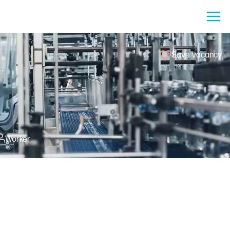
Save vacancy
Worker