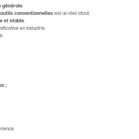
 générale
.
outils conventionnelles
est un réel atout.
e et stable
.
ficative en industrie.
é.
ns ;
érience