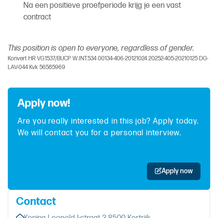
Na een positieve proefperiode krijg je een vast
contract
This position is open to everyone, regardless of gender.
Konvert HR VG.1537/BUCP W.INT.534 00134-406-20121024 20252-405-20210125 DG-
LAV-044 Kvk 56585969
Apply now!
Are you really interested in this job? Apply today.
We will contact you for a personal interview.
Apply now
Contact