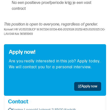
Na een positieve proefperiode krijg je een vast
contract
This position is open to everyone, regardless of gender.
Konvert HR VG.1537/BUCP W.INT.534 00134-406-20121024 20252-405-20210125 DG-
LAV-044 Kvk 56585969
Apply now!
Are you really interested in this job? Apply today.
We will contact you for a personal interview.
Apply now
Contact