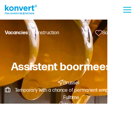
Vacancies
/ Construction
Save vacancy
Assistent boormeester
Brussel
Temporary with a chance of permanent employment -
Fulltime
Worker