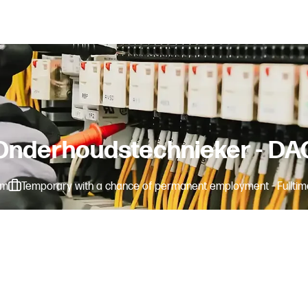
Onderhoudstechnieker - DA
em
Temporary with a chance of permanent employment - Fulltim