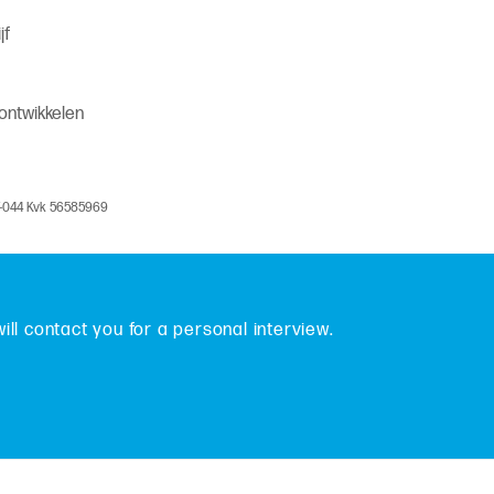
jf
 ontwikkelen
V-044 Kvk 56585969
will contact you for a personal interview.