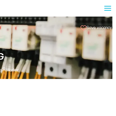
Save vacancy
G
e
Worker