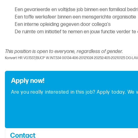
Een gevarieerde en voltijdse job binnen een familiaal bedri
Een toffe werksfeer binnen een mensgerichte organisatie
Een interne opleiding gegeven door collega's
De ruimte om initiatief te nemen en jouw functie verder te
This position is open to everyone, regardless of gender.
Konvert HR VG.1537/BUCP W.INT.534 00134-406-20121024 20252-405-20210125 DG-LA
Apply now!
Are you really interested in this job? Apply today. We 
Contact