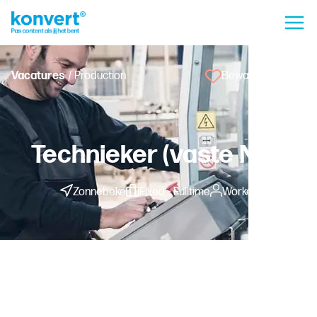
Vacatures
/ Production
Bewaar vacature
Technieker (vaste NM)
Zonnebeke
Fixed - Fulltime
Worker