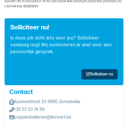
Konvert HR VG.1537/BUCP W.INT.534 00134-406-20121024 20252-405-20210125 DG-
LAV-044 Kvk 56585969
Solliciteer nu!
Is deze job écht iets voor jou? Solliciteer
vandaag nog! Wij contacteren je snel voor een
persoonlijk gesprek.
Solliciteer nu
Contact
Kasteelstraat 23 8980 Zonnebeke
+32 57 33 74 89
poppiesbakeries@konvert.be