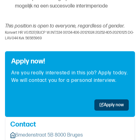
mogelijk na een succesvolle interimperiode
This position is open to everyone, regardless of gender.
Konvert HR VG.1537/BUCP W.INT.534 00134-406-20121024 20252-405-20210125 DG-
LAV-044 Kvk 56585969
Apply now!
Are you really interested in this job? Apply today.
We will contact you for a personal interview.
Apply now
Contact
Smedenstraat 5B 8000 Bruges