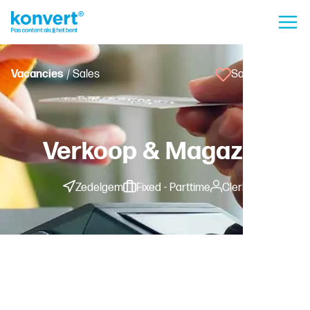
Vacancies
/ Sales
Save vacancy
Verkoop & Magazijn
Zedelgem
Fixed - Parttime
Clerk